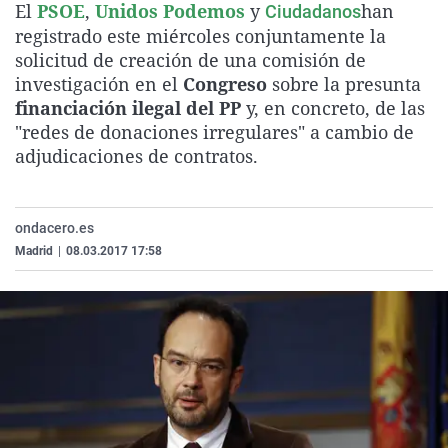
El
PSOE
,
Unidos Podemos
y
han
Ciudadanos
La rosa de los vientos
Caso
Extremadura
Virales
registrado este miércoles conjuntamente la
Gente viajera
Retornados
Galicia
Televisión
solicitud de creación de una comisión de
investigación en el
Congreso
sobre la presunta
Como el perro y el gat
Equipo de investigaci
La Rioja
Elecciones
financiación ilegal del PP
y, en concreto, de las
Operación Viuda Negr
Navarra
"redes de donaciones irregulares" a cambio de
adjudicaciones de contratos.
País Vasco
ondacero.es
Madrid
|
08.03.2017 17:58