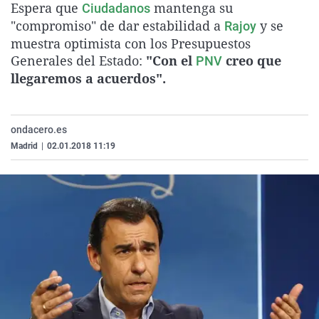
Espera que
mantenga su
Ciudadanos
La rosa de los vientos
Caso
Extremadura
Virales
"compromiso" de dar estabilidad a
y se
Rajoy
Gente viajera
Retornados
Galicia
Televisión
muestra optimista con los Presupuestos
Generales del Estado:
"Con el
creo que
PNV
Como el perro y el gat
Equipo de investigaci
La Rioja
Elecciones
llegaremos a acuerdos".
Operación Viuda Negr
Navarra
País Vasco
ondacero.es
Madrid
|
02.01.2018 11:19