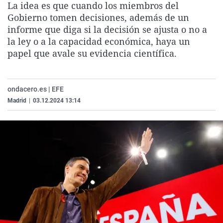
La idea es que cuando los miembros del
La rosa de los vientos
Caso
Extremadura
Virales
Gobierno tomen decisiones, además de un
Gente viajera
Retornados
Galicia
Televisión
informe que diga si la decisión se ajusta o no a
la ley o a la capacidad económica, haya un
Como el perro y el gat
Equipo de investigaci
La Rioja
Elecciones
papel que avale su evidencia científica.
Operación Viuda Negr
Navarra
País Vasco
ondacero.es | EFE
Madrid
|
03.12.2024 13:14