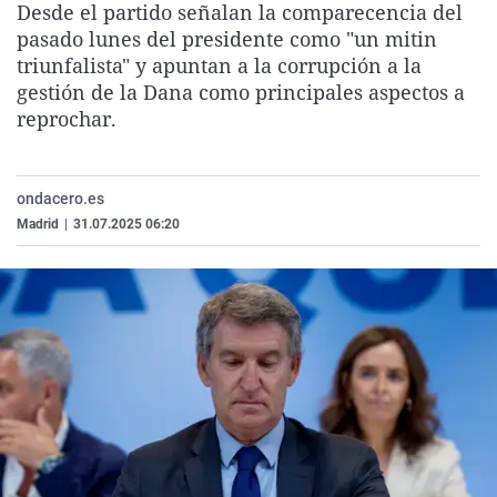
Desde el partido señalan la comparecencia del
La rosa de los vientos
Caso
Extremadura
Virales
pasado lunes del presidente como "un mitin
Gente viajera
Retornados
Galicia
Televisión
triunfalista" y apuntan a la corrupción a la
gestión de la Dana como principales aspectos a
Como el perro y el gat
Equipo de investigaci
La Rioja
Elecciones
reprochar.
Operación Viuda Negr
Navarra
País Vasco
ondacero.es
Madrid
|
31.07.2025 06:20