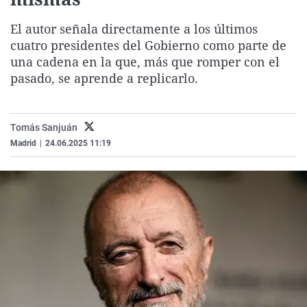
La rosa de los vientos
Caso
Extremadura
Virales
El autor señala directamente a los últimos
Gente viajera
Retornados
Galicia
Televisión
cuatro presidentes del Gobierno como parte de
Como el perro y el gat
Equipo de investigaci
La Rioja
Elecciones
una cadena en la que, más que romper con el
pasado, se aprende a replicarlo.
Operación Viuda Negr
Navarra
País Vasco
Tomás Sanjuán
Madrid
|
24.06.2025 11:19