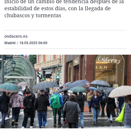
inicio de un cambio de tendencia después de la
La rosa de los vientos
Caso
Extremadura
Virales
estabilidad de estos días, con la llegada de
chubascos y tormentas
Gente viajera
Retornados
Galicia
Televisión
Como el perro y el gat
Equipo de investigaci
La Rioja
Elecciones
Operación Viuda Negr
Navarra
ondacero.es
Madrid
|
18.05.2025 06:00
País Vasco