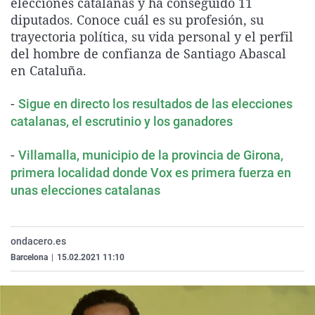
elecciones catalanas y ha conseguido 11
La rosa de los vientos
Caso
Extremadura
Virales
diputados. Conoce cuál es su profesión, su
trayectoria política, su vida personal y el perfil
Gente viajera
Retornados
Galicia
Televisión
del hombre de confianza de Santiago Abascal
Como el perro y el gat
Equipo de investigaci
La Rioja
Elecciones
en Cataluña.
Operación Viuda Negr
Navarra
-
Sigue en directo los resultados de las elecciones
País Vasco
catalanas, el escrutinio y los ganadores
-
Villamalla, municipio de la provincia de Girona,
primera localidad donde Vox es primera fuerza en
unas elecciones catalanas
ondacero.es
Barcelona
|
15.02.2021 11:10