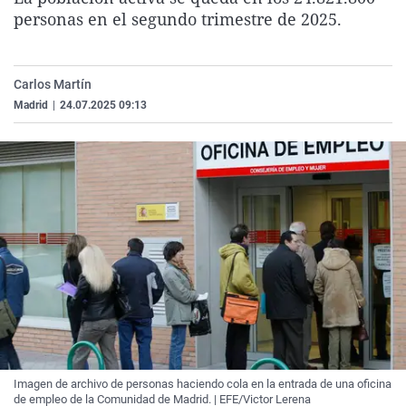
La rosa de los vientos
Caso
Extremadura
Virales
personas en el segundo trimestre de 2025.
Gente viajera
Retornados
Galicia
Televisión
Como el perro y el gat
Equipo de investigaci
La Rioja
Elecciones
Carlos Martín
Madrid
|
24.07.2025 09:13
Operación Viuda Negr
Navarra
País Vasco
Imagen de archivo de personas haciendo cola en la entrada de una oficina
de empleo de la Comunidad de Madrid. | EFE/Victor Lerena