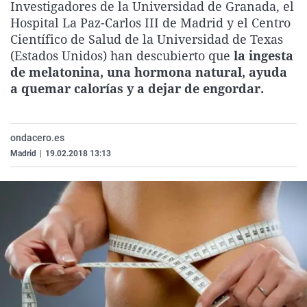
Investigadores de la Universidad de Granada, el
La rosa de los vientos
Caso
Extremadura
Virales
Hospital La Paz-Carlos III de Madrid y el Centro
Gente viajera
Retornados
Galicia
Televisión
Científico de Salud de la Universidad de Texas
(Estados Unidos) han descubierto que
la ingesta
Como el perro y el gat
Equipo de investigaci
La Rioja
Elecciones
de melatonina, una hormona natural, ayuda
Operación Viuda Negr
Navarra
a quemar calorías y a dejar de engordar.
País Vasco
ondacero.es
Madrid
|
19.02.2018 13:13