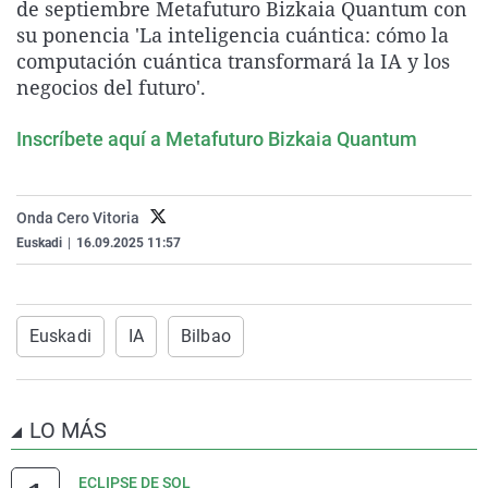
de septiembre Metafuturo Bizkaia Quantum con
La rosa de los vientos
Caso
Extremadura
Virales
su ponencia 'La inteligencia cuántica: cómo la
Gente viajera
Retornados
Galicia
Televisión
computación cuántica transformará la IA y los
negocios del futuro'.
Como el perro y el gat
Equipo de investigaci
La Rioja
Elecciones
Operación Viuda Negr
Navarra
Inscríbete aquí a Metafuturo Bizkaia Quantum
País Vasco
Onda Cero Vitoria
Euskadi
|
16.09.2025 11:57
Euskadi
IA
Bilbao
LO MÁS
ECLIPSE DE SOL