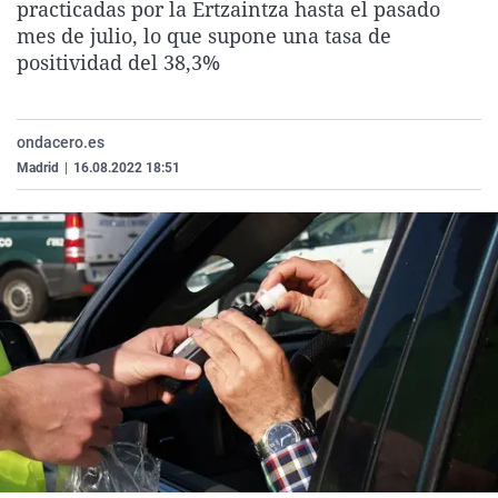
practicadas por la Ertzaintza hasta el pasado
La rosa de los vientos
Caso
Extremadura
Virales
mes de julio, lo que supone una tasa de
Gente viajera
Retornados
Galicia
Televisión
positividad del 38,3%
Como el perro y el gat
Equipo de investigaci
La Rioja
Elecciones
Operación Viuda Negr
Navarra
ondacero.es
Madrid
|
16.08.2022 18:51
País Vasco