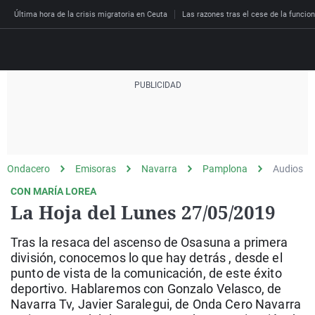
Última hora de la crisis migratoria en Ceuta
Las razones tras el cese de la funcion
Directo
Programas
Podcast
Más de uno
Los Perseguidos
Andalucía
Fútbol
Sociedad
Ondacero
Emisoras
Navarra
Pamplona
Audios
España
Por fin
Malas decisiones
Aragón
Baloncesto
Mundo
CON MARÍA LOREA
Economía
Julia en la onda
Expedientes del más a
Baleares
Tenis
Salud
La Hoja del Lunes 27/05/2019
Deportes
La brújula
El viaje del Guernica
Cantabria
Motor
Cultura
Tras la resaca del ascenso de Osasuna a primera
El tiempo
Radioestadio
Invisibles
Cataluña
Ciencia y Tecnología
división, conocemos lo que hay detrás , desde el
Más noticias
punto de vista de la comunicación, de este éxito
Radioestadio noche
Prohibido morirse
Comunidad de Madrid
Gastronomía
deportivo. Hablaremos con Gonzalo Velasco, de
El colegio invisible
Esto no ha pasado
Comunitat Valenciana
Medio ambiente
Navarra Tv, Javier Saralegui, de Onda Cero Navarra