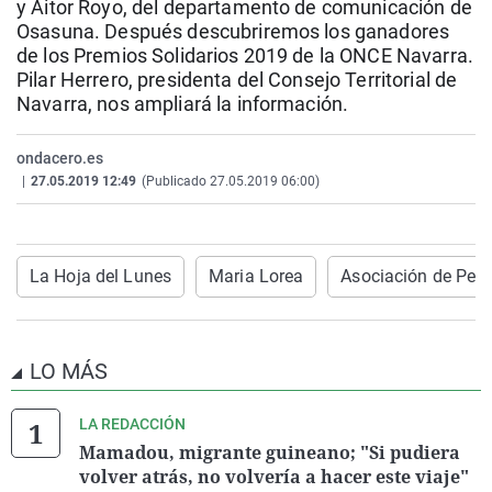
y Aitor Royo, del departamento de comunicación de
La rosa de los vientos
Caso
Extremadura
Virales
Osasuna. Después descubriremos los ganadores
de los Premios Solidarios 2019 de la ONCE Navarra.
Gente viajera
Retornados
Galicia
Televisión
Pilar Herrero, presidenta del Consejo Territorial de
Como el perro y el gat
Equipo de investigaci
La Rioja
Elecciones
Navarra, nos ampliará la información.
Operación Viuda Negr
Navarra
ondacero.es
País Vasco
|
27.05.2019 12:49
(Publicado 27.05.2019 06:00)
La Hoja del Lunes
Maria Lorea
Asociación de Peri
LO MÁS
LA REDACCIÓN
Mamadou, migrante guineano; "Si pudiera
volver atrás, no volvería a hacer este viaje"