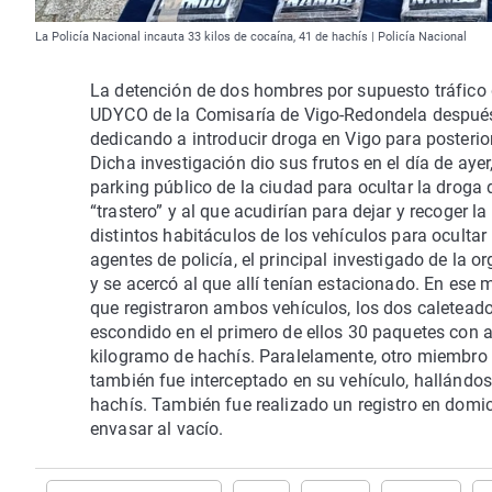
La Policía Nacional incauta 33 kilos de cocaína, 41 de hachís | Policía Nacional
La detención de dos hombres por supuesto tráfico 
UDYCO de la Comisaría de Vigo-Redondela después 
dedicando a introducir droga en Vigo para posterio
Dicha investigación dio sus frutos en el día de aye
parking público de la ciudad para ocultar la droga
“trastero” y al que acudirían para dejar y recoger
distintos habitáculos de los vehículos para oculta
agentes de policía, el principal investigado de la o
y se acercó al que allí tenían estacionado. En ese
que registraron ambos vehículos, los dos caletead
escondido en el primero de ellos 30 paquetes con 
kilogramo de hachís. Paralelamente, otro miembro de
también fue interceptado en su vehículo, hallándo
hachís. También fue realizado un registro en domi
envasar al vacío.