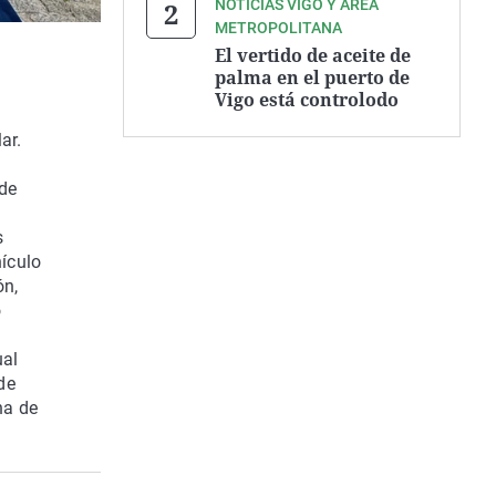
NOTICIAS VIGO Y ÁREA
METROPOLITANA
El vertido de aceite de
palma en el puerto de
Vigo está controlodo
ar.
 de
s
hículo
ón,
o
ual
de
na de