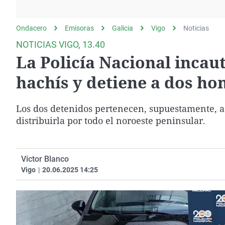
La rosa de los vientos
Caso
Extremadura
Gente viajera
Retornados
Galicia
Ondacero
Emisoras
Galicia
Vigo
Noticias
Como el perro y el
Equipo de investigación
La Rioja
NOTICIAS VIGO, 13.40
gato
La Policía Nacional incaut
Operación Viuda
Navarra
Negra
País Vasco
hachís y detiene a dos ho
Los dos detenidos pertenecen, supuestamente, a
distribuirla por todo el noroeste peninsular.
Víctor Blanco
Vigo
|
20.06.2025 14:25