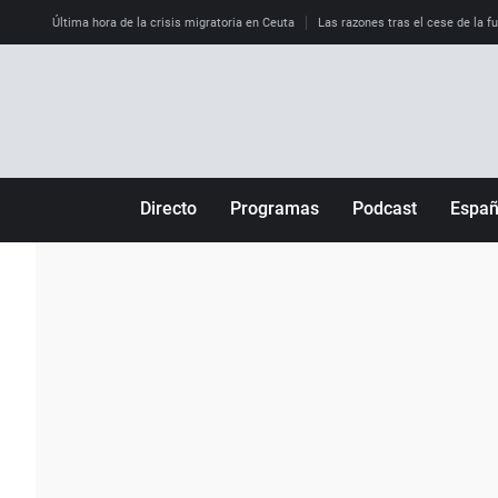
Última hora de la crisis migratoria en Ceuta
Las razones tras el cese de la f
Directo
Programas
Podcast
Espa
Más de uno
Los Perseguidos
Andalucía
Por fin
Malas decisiones
Aragón
Julia en la onda
Expedientes del más allá
Baleares
La brújula
El viaje del Guernica
Cantabria
Radioestadio
Invisibles
Cataluña
Radioestadio noche
Prohibido morirse
Comunidad de M
El colegio invisible
Esto no ha pasado
Comunitat Vale