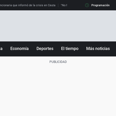
uncionaria que informó de la crisis en Ceuta
"No hay mafias, que no nos engañen": exper
Programación
ña
Economía
Deportes
El tiempo
Más noticias
Fútbol
Sociedad
Baloncesto
Mundo
Tenis
Salud
Motor
Cultura
Ciencia y Tecnología
adrid
Gastronomía
nciana
Medio ambiente