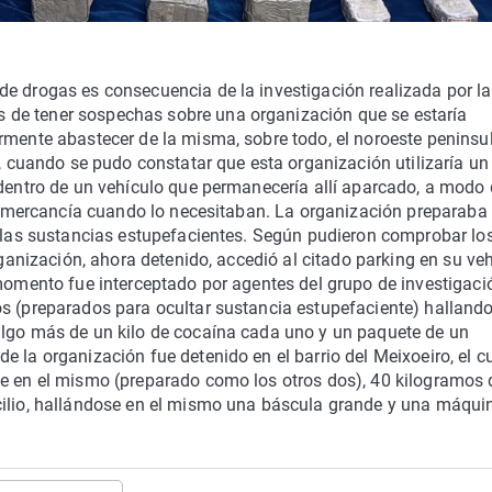
de drogas es consecuencia de la investigación realizada por la
de tener sospechas sobre una organización que se estaría
rmente abastecer de la misma, sobre todo, el noroeste peninsul
r, cuando se pudo constatar que esta organización utilizaría un
 dentro de un vehículo que permanecería allí aparcado, a modo
 la mercancía cuando lo necesitaban. La organización preparaba
r las sustancias estupefacientes. Según pudieron comprobar lo
rganización, ahora detenido, accedió al citado parking en su ve
 momento fue interceptado por agentes del grupo de investigaci
os (preparados para ocultar sustancia estupefaciente) halland
algo más de un kilo de cocaína cada uno y un paquete de un
 la organización fue detenido en el barrio del Meixoeiro, el c
se en el mismo (preparado como los otros dos), 40 kilogramos 
cilio, hallándose en el mismo una báscula grande y una máqui