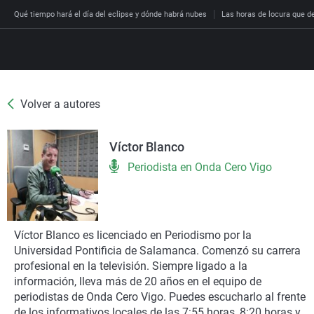
Qué tiempo hará el día del eclipse y dónde habrá nubes
Las horas de locura que dec
Volver a autores
Directo
Programas
Víctor Blanco
Podcast
Más de uno
Los Perseguidos
Andalucía
Fútbol
Sociedad
Periodista en Onda Cero Vigo
España
Por fin
Malas decisiones
Aragón
Baloncesto
Mundo
Economía
Julia en la onda
Expedientes del más a
Baleares
Tenis
Salud
Deportes
La brújula
El viaje del Guernica
Cantabria
Motor
Cultura
Víctor Blanco es licenciado en Periodismo por la
El tiempo
Universidad Pontificia de Salamanca. Comenzó su carrera
Radioestadio
Invisibles
Cataluña
Ciencia y Tecnología
Más noticias
profesional en la televisión. Siempre ligado a la
Radioestadio noche
Prohibido morirse
Comunidad de Madrid
Gastronomía
información, lleva más de 20 años en el equipo de
periodistas de Onda Cero Vigo. Puedes escucharlo al frente
El colegio invisible
Esto no ha pasado
Comunitat Valenciana
Medio ambiente
de los informativos locales de las 7:55 horas, 8:20 horas y