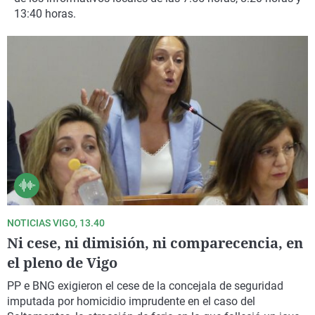
La rosa de los vientos
Caso
Extremadura
Virales
13:40 horas.
Gente viajera
Retornados
Galicia
Televisión
Como el perro y el gat
Equipo de investigaci
La Rioja
Elecciones
Operación Viuda Negr
Navarra
País Vasco
NOTICIAS VIGO, 13.40
Ni cese, ni dimisión, ni comparecencia, en
el pleno de Vigo
PP e BNG exigieron el cese de la concejala de seguridad
imputada por homicidio imprudente en el caso del