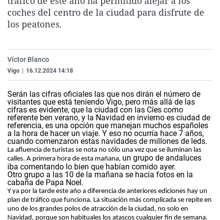
tráfico de este año ha permitido alejar a los
La rosa de los vientos
Caso
Extremadura
Virales
coches del centro de la ciudad para disfrute de
los peatones.
Gente viajera
Retornados
Galicia
Televisión
Como el perro y el gat
Equipo de investigaci
La Rioja
Elecciones
Operación Viuda Negr
Navarra
Víctor Blanco
Vigo
|
16.12.2024 14:18
País Vasco
Serán las cifras oficiales las que nos dirán el número de
visitantes que está teniendo Vigo, pero más allá de las
cifras es evidente, que la ciudad con las Cíes como
referente ben verano, y la Navidad en invierno es ciudad de
referencia, es una opción que manejan muchos españoles
a la hora de hacer un viaje. Y eso no ocurría hace 7 años,
cuando comenzaron estas navidades de millones de leds.
La afluencia de turistas se nota no sólo una vez que se iluminan las
un grupo de andaluces
calles. A primera hora de esta mañana,
iba comentando lo bien que habían comido ayer.
Otro grupo a las 10 de la mañana se hacía fotos en la
cabaña de Papa Noel.
Y ya por la tarde este año a diferencia de anteriores ediciones hay un
plan de tráfico que funciona. La situación más complicada se repite en
uno de los grandes polos de atracción de la ciudad, no solo en
Navidad, porque son habituales los atascos cualquier fin de semana.