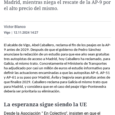
Madrid, mientras niega el rescate de la AP-9 por
La rosa de los vientos
Caso
Extremadura
Virales
el alto precio del mismo.
Gente viajera
Retornados
Galicia
Televisión
Como el perro y el gat
Equipo de investigaci
La Rioja
Elecciones
Víctor Blanco
Operación Viuda Negr
Navarra
Vigo
|
12.11.2024 14:27
País Vasco
El alcalde de Vigo, Abel Caballero, reclama el fin de los peajes en la AP-
9 antes de 2029. Después de que el gobierno de Pedro Sánchez
anunciase la redacción de un estudio para que ese año sean gratuitas
tres autopistas de acceso a Madrid, hoy Caballero ha reclamado, para
Galicia, el mismo trato. Concretamente el Ministerio de Transportes
ha adjudicado por casi un millón de euros el estudio informativo para
definir las actuaciones encaminadas a que las autopsitas AP-6, AP-51
y AP-61 a su paso por Madrid, Ávila y Segovia sean gratuitas antes de
que finalice 2029. Caballero reclama para Galicia el mismo trato que
para Madrid, y considera que en el caso del peaje Vigo-Pontevedra
debería ser prioritaria su eliminación.
La esperanza sigue siendo la UE
Desde la Asociación " En Colectivo", insisten en que el