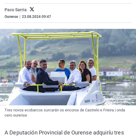
La rosa de los vientos
Caso
Extremadura
Virales
Paco Sarria
Gente viajera
Retornados
Galicia
Televisión
Ourense
|
23.08.2024 09:47
Como el perro y el gat
Equipo de investigaci
La Rioja
Elecciones
Operación Viuda Negr
Navarra
País Vasco
Tres novos ecobarcos surcarán os encoros de Castrelo e Frieira | onda
cero ourense
A Deputación Provincial de Ourense adquiríu tres