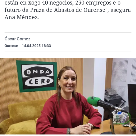
están en xogo 40 negocios, 250 empregos e o
La rosa de los vientos
Caso
Extremadura
Virales
futuro da Praza de Abastos de Ourense", asegura
Gente viajera
Retornados
Galicia
Televisión
Ana Méndez.
Como el perro y el gat
Equipo de investigaci
La Rioja
Elecciones
Operación Viuda Negr
Navarra
Óscar Gómez
Ourense
|
14.04.2025 18:33
País Vasco