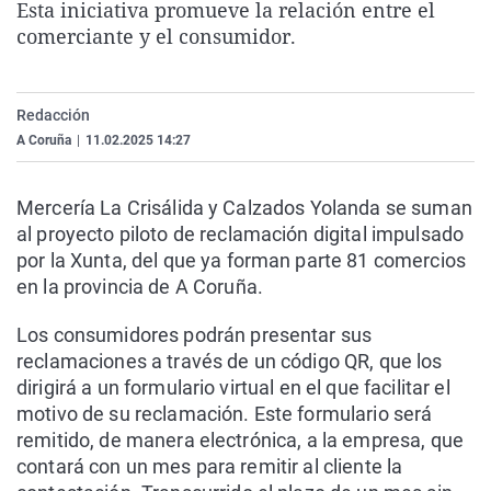
Esta iniciativa promueve la relación entre el
La rosa de los vientos
Caso
Extremadura
Virales
comerciante y el consumidor.
Gente viajera
Retornados
Galicia
Televisión
Como el perro y el gat
Equipo de investigaci
La Rioja
Elecciones
Redacción
Operación Viuda Negr
Navarra
A Coruña
|
11.02.2025 14:27
País Vasco
Mercería La Crisálida y Calzados Yolanda se suman
al proyecto piloto de reclamación digital impulsado
por la Xunta, del que ya forman parte 81 comercios
en la provincia de A Coruña.
Los consumidores podrán presentar sus
reclamaciones a través de un código QR, que los
dirigirá a un formulario virtual en el que facilitar el
motivo de su reclamación. Este formulario será
remitido, de manera electrónica, a la empresa, que
contará con un mes para remitir al cliente la