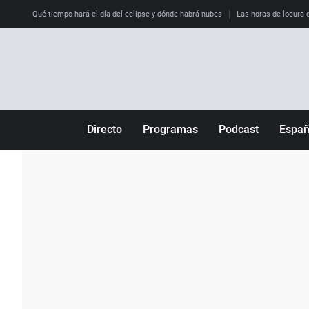
Qué tiempo hará el día del eclipse y dónde habrá nubes
Las horas de locura qu
Directo
Programas
Podcast
Espa
Más de uno
Los Perseguidos
Andalucía
Por fin
Malas decisiones
Aragón
Julia en la onda
Expedientes del más allá
Baleares
La brújula
El viaje del Guernica
Cantabria
Radioestadio
Invisibles
Cataluña
Radioestadio noche
Prohibido morirse
Comunidad de M
El colegio invisible
Esto no ha pasado
Comunitat Vale