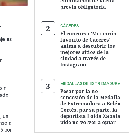
eliminación de la cita
previa obligatoria
s
CÁCERES
El concurso 'Mi rincón
favorito de Cáceres'
aje es
anima a descubrir los
mejores sitios de la
ciudad a través de
un
Instagram
MEDALLAS DE EXTREMADURA
sin
Pesar por la no
tado
concesión de la Medalla
de Extremadura a Belén
Cortés, por su parte, la
deportista Loida Zabala
, un
pide no volver a optar
enso a
,5 por