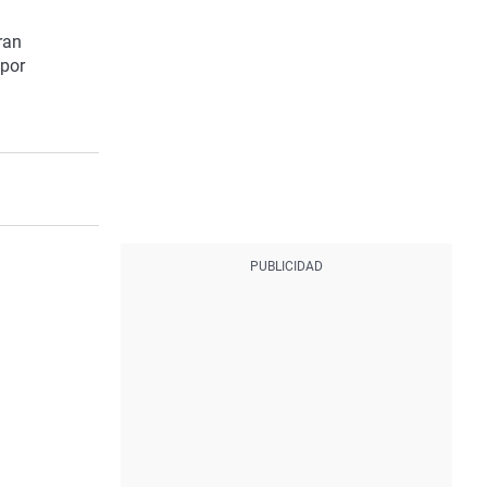
ran
 por