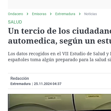
La rosa de los vientos
Caso
Extremadura
Gente viajera
Retornados
Galicia
Ondacero
Emisoras
Extremadura
Noticias
Como el perro y el
Equipo de investigación
La Rioja
SALUD
gato
Un tercio de los ciudada
Operación Viuda
Navarra
Negra
País Vasco
automedica, según un est
Los datos recogidos en el VII Estudio de Salud y
españoles toma algún preparado para la salud s
Redacción
Extremadura
|
25.11.2024 04:37