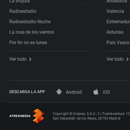
La brújula
Andalucía
Radioestadio
Valencia
Radioestadio Noche
Extremadu
La rosa de los vientos
Asturias
Por fin no es lunes
País Vasco
Ver todo
Ver todo
DESCARGA LA APP
Android
iOS
Copyright © Uniprex, S.A.U., C/ Fuerteventura 12
San Sebastián de los Reyes, 28703 Madrid