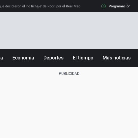
e decidieron el 'no fichaje' de Rodri por el Real Madrid y su 'sí' al Barça
Programación
La llamada de
ña
Economía
Deportes
El tiempo
Más noticias
Fútbol
Sociedad
Baloncesto
Mundo
Tenis
Salud
Motor
Cultura
Ciencia y Tecnología
adrid
Gastronomía
nciana
Medio ambiente