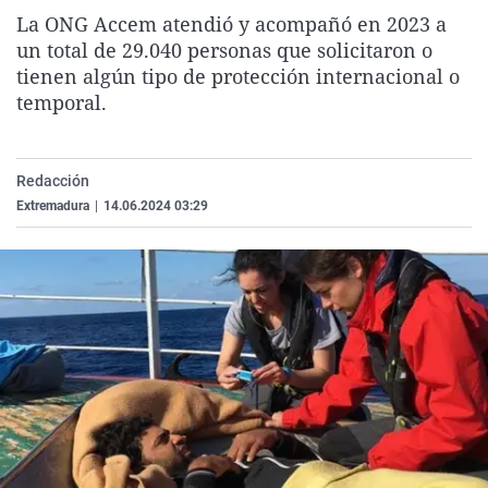
La rosa de los vientos
Caso
Extremadura
Virales
La ONG Accem atendió y acompañó en 2023 a
un total de 29.040 personas que solicitaron o
Gente viajera
Retornados
Galicia
Televisión
tienen algún tipo de protección internacional o
Como el perro y el gat
Equipo de investigaci
La Rioja
Elecciones
temporal.
Operación Viuda Negr
Navarra
País Vasco
Redacción
Extremadura
|
14.06.2024 03:29