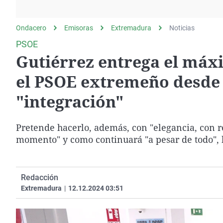
La rosa de los vientos
Caso
Extremadura
Gente viajera
Retornados
Galicia
Ondacero
Emisoras
Extremadura
Noticias
Como el perro y el
Equipo de investigación
La Rioja
PSOE
gato
Gutiérrez entrega el máxi
Operación Viuda
Navarra
Negra
País Vasco
el PSOE extremeño desde e
"integración"
Pretende hacerlo, además, con "elegancia, con 
momento" y como continuará "a pesar de todo", h
Redacción
Extremadura
|
12.12.2024 03:51