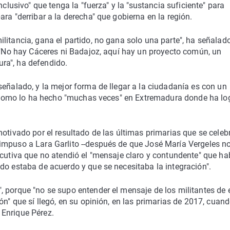
nclusivo" que tenga la "fuerza" y la "sustancia suficiente" para
ra "derribar a la derecha" que gobierna en la región.
litancia, gana el partido, no gana solo una parte", ha señalad
. "No hay Cáceres ni Badajoz, aquí hay un proyecto común, un
ra", ha defendido.
señalado, y la mejor forma de llegar a la ciudadanía es con un
ada como lo ha hecho "muchas veces" en Extremadura donde ha l
motivado por el resultado de las últimas primarias que se celeb
impuso a Lara Garlito --después de que José María Vergeles n
ecutiva que no atendió el "mensaje claro y contundente" que ha
do estaba de acuerdo y que se necesitaba la integración".
 porque "no se supo entender el mensaje de los militantes de 
ón" que sí llegó, en su opinión, en las primarias de 2017, cuan
 Enrique Pérez.