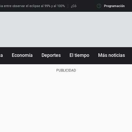
ia entre observar el eclipse al 99% y al 100%
¿Cómo es llegar a Italia con controles fro
Programación
ña
Economía
Deportes
El tiempo
Más noticias
Fútbol
Sociedad
Baloncesto
Mundo
Tenis
Salud
Motor
Cultura
Ciencia y Tecnología
adrid
Gastronomía
nciana
Medio ambiente