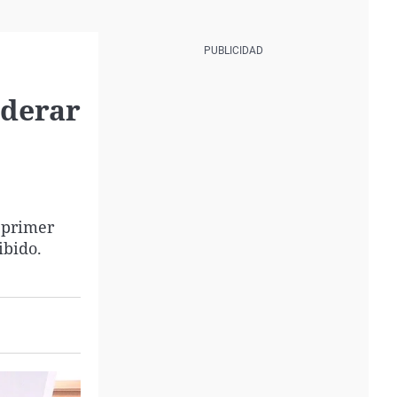
iderar
 primer
ibido.