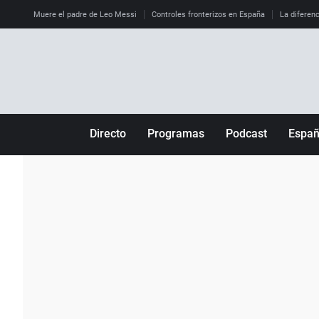
Muere el padre de Leo Messi
Controles fronterizos en España
La diferenc
Directo
Programas
Podcast
Espa
Más de uno
Los Perseguidos
Andalucía
Por fin
Malas decisiones
Aragón
Julia en la onda
Expedientes del más allá
Baleares
La brújula
El viaje del Guernica
Cantabria
Radioestadio
Invisibles
Cataluña
Radioestadio noche
Prohibido morirse
Comunidad de M
El colegio invisible
Esto no ha pasado
Comunitat Vale