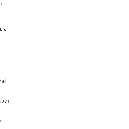
a
las
 el
caben
a