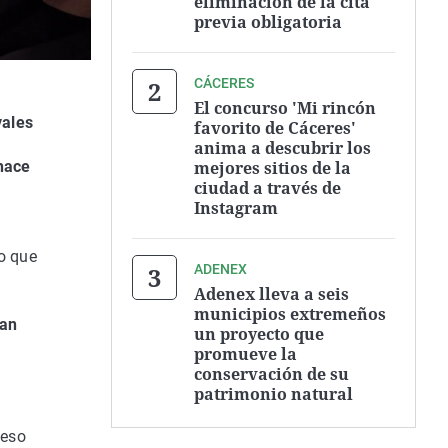
eliminación de la cita
previa obligatoria
CÁCERES
El concurso 'Mi rincón
vales
favorito de Cáceres'
anima a descubrir los
mejores sitios de la
 hace
ciudad a través de
Instagram
lo que
ADENEX
Adenex lleva a seis
municipios extremeños
ran
un proyecto que
promueve la
conservación de su
patrimonio natural
ceso