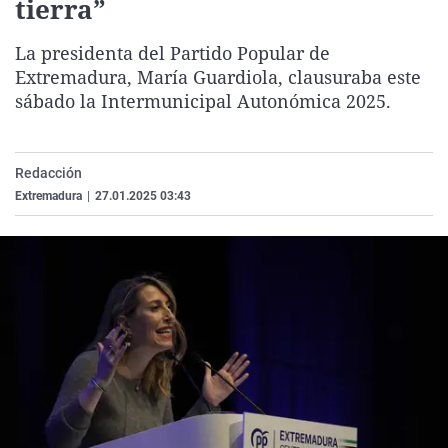
tierra”
La rosa de los vientos
Caso
Extremadura
Virales
La presidenta del Partido Popular de
Gente viajera
Retornados
Galicia
Televisión
Extremadura, María Guardiola, clausuraba este
Como el perro y el gat
Equipo de investigaci
La Rioja
Elecciones
sábado la Intermunicipal Autonómica 2025.
Operación Viuda Negr
Navarra
País Vasco
Redacción
Extremadura
|
27.01.2025 03:43