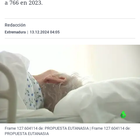
a 766 en 2023.
La rosa de los vientos
Caso
Extremadura
Virales
Gente viajera
Retornados
Galicia
Televisión
Redacción
Como el perro y el gat
Equipo de investigaci
La Rioja
Elecciones
Extremadura
|
13.12.2024 04:05
Operación Viuda Negr
Navarra
País Vasco
Frame 127.604114 de: PROPUESTA EUTANASIA | Frame 127.604114 de:
PROPUESTA EUTANASIA