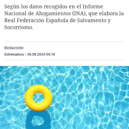
La rosa de los vientos
Caso
Extremadura
Virales
Según los datos recogidos en el Informe
Nacional de Ahogamientos (INA), que elabora la
Gente viajera
Retornados
Galicia
Televisión
Real Federación Española de Salvamento y
Como el perro y el gat
Equipo de investigaci
La Rioja
Elecciones
Socorrismo.
Operación Viuda Negr
Navarra
País Vasco
Redacción
Extremadura
|
06.08.2024 04:18