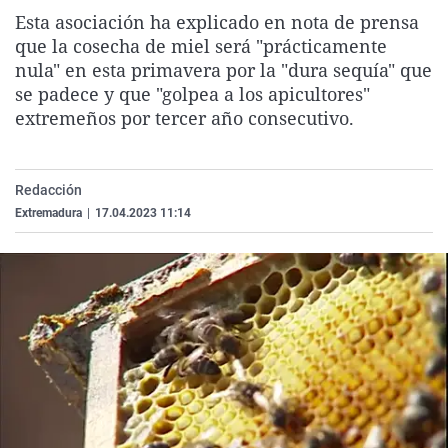
La rosa de los vientos
Caso
Extremadura
Virales
Esta asociación ha explicado en nota de prensa
que la cosecha de miel será "prácticamente
Gente viajera
Retornados
Galicia
Televisión
nula" en esta primavera por la "dura sequía" que
Como el perro y el gat
Equipo de investigaci
La Rioja
Elecciones
se padece y que "golpea a los apicultores"
extremeños por tercer año consecutivo.
Operación Viuda Negr
Navarra
País Vasco
Redacción
Extremadura
|
17.04.2023 11:14