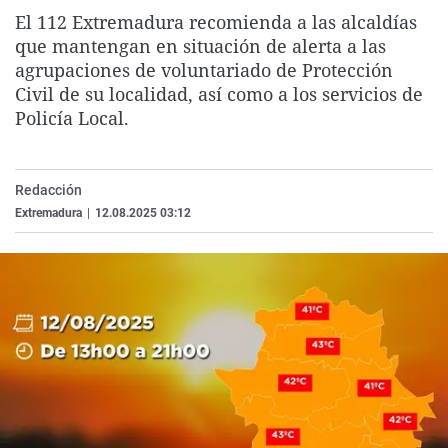
La rosa de los vientos
Caso
Extremadura
Virales
El 112 Extremadura recomienda a las alcaldías
que mantengan en situación de alerta a las
Gente viajera
Retornados
Galicia
Televisión
agrupaciones de voluntariado de Protección
Como el perro y el gat
Equipo de investigaci
La Rioja
Elecciones
Civil de su localidad, así como a los servicios de
Policía Local.
Operación Viuda Negr
Navarra
País Vasco
Redacción
Extremadura
|
12.08.2025 03:12