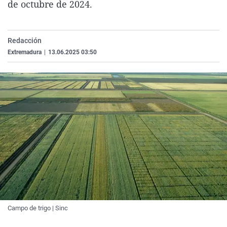
de octubre de 2024.
La rosa de los vientos
Caso
Extremadura
Virales
Gente viajera
Retornados
Galicia
Televisión
Redacción
Como el perro y el gat
Equipo de investigaci
La Rioja
Elecciones
Extremadura
|
13.06.2025 03:50
Operación Viuda Negr
Navarra
País Vasco
Campo de trigo | Sinc