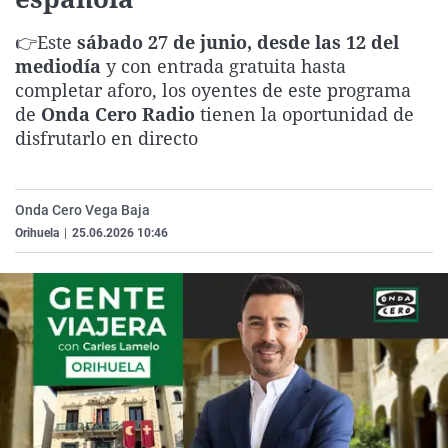
La rosa de los vientos
Caso
Extremadura
Virales
👉Este
sábado 27 de junio, desde las 12 del
Gente viajera
Retornados
Galicia
Televisión
mediodía
y con entrada gratuita hasta
Como el perro y el gat
Equipo de investigaci
La Rioja
Elecciones
completar aforo, los oyentes de este programa
de
Onda Cero Radio
tienen la oportunidad de
Operación Viuda Negr
Navarra
disfrutarlo en directo
País Vasco
Onda Cero Vega Baja
Orihuela
|
25.06.2026 10:46