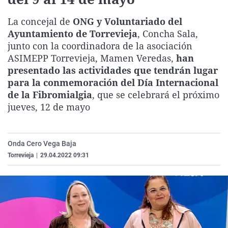
La rosa de los vientos
Caso
Extremadura
Virales
La concejal de
ONG y Voluntariado del
Gente viajera
Retornados
Galicia
Televisión
Ayuntamiento de Torrevieja
, Concha Sala,
Como el perro y el gat
Equipo de investigaci
La Rioja
Elecciones
junto con la coordinadora de la asociación
ASIMEPP Torrevieja, Mamen Veredas,
han
Operación Viuda Negr
Navarra
presentado las actividades que tendrán lugar
País Vasco
para la conmemoración del Día Internacional
de la Fibromialgia
, que se celebrará el próximo
jueves, 12 de mayo
Onda Cero Vega Baja
Torrevieja
|
29.04.2022 09:31