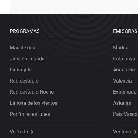
PROGRAMAS
EMISORAS
Más de uno
Madrid
Julia en la onda
Catalunya
La brújula
Andalucía
Radioestadio
Valencia
Radioestadio Noche
Extremadu
La rosa de los vientos
Asturias
Por fin no es lunes
País Vasco
Ver todo
Ver todo