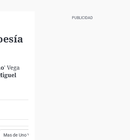
oesía
no
' Vega
Miguel
Mas de Uno Vega Baja
comentario