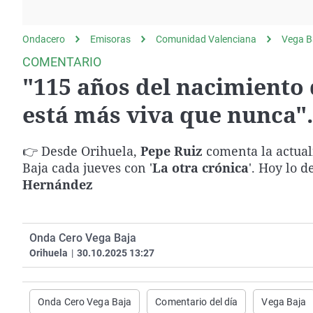
La rosa de los vientos
Caso
Extremadura
Gente viajera
Retornados
Galicia
Ondacero
Emisoras
Comunidad Valenciana
Vega B
Como el perro y el
Equipo de investigación
La Rioja
COMENTARIO
gato
"115 años del nacimiento
Operación Viuda
Navarra
Negra
País Vasco
está más viva que nunca".
👉 Desde Orihuela,
Pepe Ruiz
comenta la actual
Baja cada jueves con '
La otra crónica
'. Hoy lo d
Hernández
Onda Cero Vega Baja
Orihuela
|
30.10.2025 13:27
Onda Cero Vega Baja
Comentario del día
Vega Baja