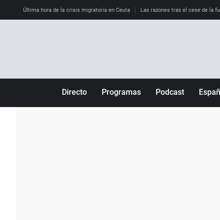
Última hora de la crisis migratoria en Ceuta
Las razones tras el cese de la f
Directo
Programas
Podcast
Espa
Más de uno
Los Perseguidos
Andalucía
Por fin
Malas decisiones
Aragón
Julia en la onda
Expedientes del más allá
Baleares
La brújula
El viaje del Guernica
Cantabria
Radioestadio
Invisibles
Cataluña
Radioestadio noche
Prohibido morirse
Comunidad de M
El colegio invisible
Esto no ha pasado
Comunitat Vale