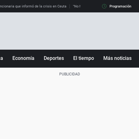
uncionaria que informó de la crisis en Ceuta
"No hay mafias, que no nos engañen": exper
Programación
ña
Economía
Deportes
El tiempo
Más noticias
Fútbol
Sociedad
Baloncesto
Mundo
Tenis
Salud
Motor
Cultura
Ciencia y Tecnología
adrid
Gastronomía
nciana
Medio ambiente