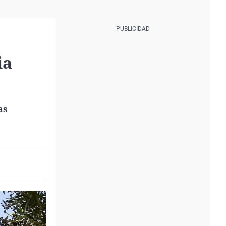
ia
as