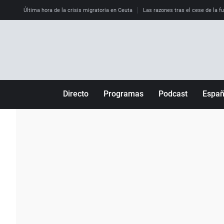
Última hora de la crisis migratoria en Ceuta
Las razones tras el cese de la f
Directo
Programas
Podcast
Espa
Más de uno
Los Perseguidos
Andalucía
Por fin
Malas decisiones
Aragón
Julia en la onda
Expedientes del más allá
Baleares
La brújula
El viaje del Guernica
Cantabria
Radioestadio
Invisibles
Cataluña
Radioestadio noche
Prohibido morirse
Comunidad de M
El colegio invisible
Esto no ha pasado
Comunitat Vale