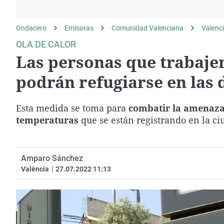
La rosa de los vientos
Caso
Extremadura
Gente viajera
Retornados
Galicia
Ondacero
Emisoras
Comunidad Valenciana
Valenc
Como el perro y el
Equipo de investigación
La Rioja
OLA DE CALOR
gato
Las personas que trabajen
Operación Viuda
Navarra
Negra
País Vasco
podrán refugiarse en las
Esta medida se toma para
combatir la amenaza 
temperaturas
que se están registrando en la ci
Amparo Sánchez
València
|
27.07.2022 11:13