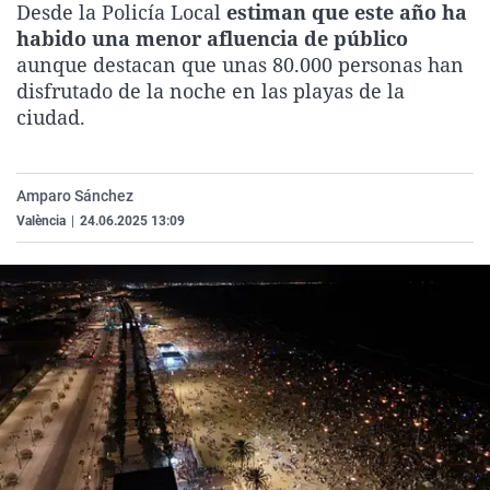
Desde la Policía Local
estiman que este año ha
La rosa de los vientos
Caso
Extremadura
Virales
habido una menor afluencia de público
Gente viajera
Retornados
Galicia
Televisión
aunque destacan que unas 80.000 personas han
disfrutado de la noche en las playas de la
Como el perro y el gat
Equipo de investigaci
La Rioja
Elecciones
ciudad.
Operación Viuda Negr
Navarra
País Vasco
Amparo Sánchez
València
|
24.06.2025 13:09