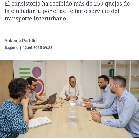
El consistorio ha recibido más de 250 quejas de
La rosa de los vientos
Caso
Extremadura
Virales
la ciudadanía por el deficitario servicio del
Gente viajera
Retornados
Galicia
Televisión
transporte interurbano
Como el perro y el gat
Equipo de investigaci
La Rioja
Elecciones
Operación Viuda Negr
Navarra
Yolanda Portillo
Sagunto
|
12.06.2025 09:23
País Vasco