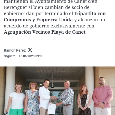
mantienen el Ayuntamiento de Canet d'en
La rosa de los vientos
Caso
Extremadura
Virales
Berenguer si bien cambian de socio de
gobierno: dan por terminado el
tripartito con
Gente viajera
Retornados
Galicia
Televisión
Compromís y Esquerra Unida
y alcanzan un
Como el perro y el gat
Equipo de investigaci
La Rioja
Elecciones
acuerdo de gobierno exclusivamente con
Agrupación Vecinos Playa de Canet
Operación Viuda Negr
Navarra
País Vasco
Ramón Pérez
Sagunto
|
16.06.2023 09:00