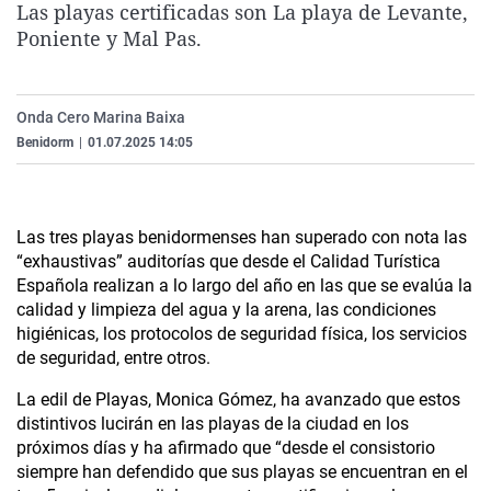
Las playas certificadas son
La playa de Levante,
La rosa de los vientos
Caso
Extremadura
Virales
Poniente y Mal Pa
s.
Gente viajera
Retornados
Galicia
Televisión
Como el perro y el gat
Equipo de investigaci
La Rioja
Elecciones
Onda Cero Marina Baixa
Operación Viuda Negr
Navarra
Benidorm
|
01.07.2025 14:05
País Vasco
Las tres playas benidormenses han superado con nota las
“exhaustivas” auditorías que desde el Calidad Turística
Española realizan a lo largo del año en las que se evalúa la
calidad y limpieza del agua y la arena, las condiciones
higiénicas, los protocolos de seguridad física, los servicios
de seguridad, entre otros.
La edil de Playas, Monica Gómez, ha avanzado que estos
distintivos lucirán en las playas de la ciudad en los
próximos días y ha afirmado que “desde el consistorio
siempre han defendido que sus playas se encuentran en el