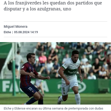
A los franjiverdes les quedan dos partidos que
La rosa de los vientos
Caso
Extremadura
Virales
disputar y a los azulgranas, uno
Gente viajera
Retornados
Galicia
Televisión
Como el perro y el gat
Equipo de investigaci
La Rioja
Elecciones
Miguel Monera
Operación Viuda Negr
Navarra
Elche
|
05.08.2024 14:19
País Vasco
Elche y Eldense encaran su última semana de pretemporada con dudas