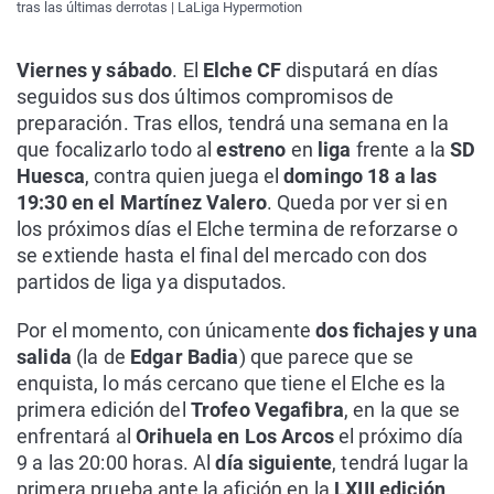
tras las últimas derrotas | LaLiga Hypermotion
Viernes y sábado
. El
Elche CF
disputará en días
seguidos sus dos últimos compromisos de
preparación. Tras ellos, tendrá una semana en la
que focalizarlo todo al
estreno
en
liga
frente a la
SD
Huesca
, contra quien juega el
domingo 18 a las
19:30 en el Martínez Valero
. Queda por ver si en
los próximos días el Elche termina de reforzarse o
se extiende hasta el final del mercado con dos
partidos de liga ya disputados.
Por el momento, con únicamente
dos fichajes y una
salida
(la de
Edgar Badia
) que parece que se
enquista, lo más cercano que tiene el Elche es la
primera edición del
Trofeo Vegafibra
, en la que se
enfrentará al
Orihuela en Los Arcos
el próximo día
9 a las 20:00 horas. Al
día siguiente
, tendrá lugar la
primera prueba ante la afición en la
LXIII edición