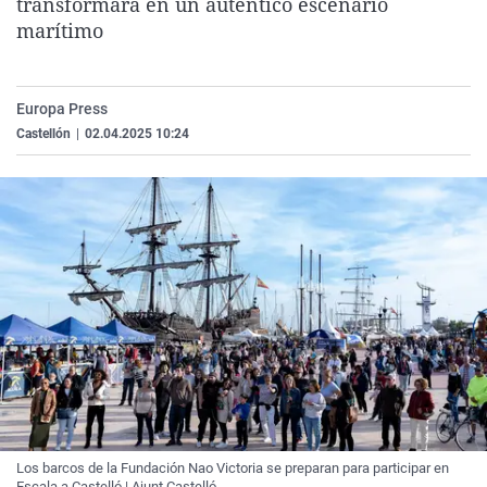
transformará en un auténtico escenario
La rosa de los vientos
Caso
Extremadura
Virales
marítimo
Gente viajera
Retornados
Galicia
Televisión
Como el perro y el gat
Equipo de investigaci
La Rioja
Elecciones
Europa Press
Operación Viuda Negr
Navarra
Castellón
|
02.04.2025 10:24
País Vasco
Los barcos de la Fundación Nao Victoria se preparan para participar en
Escala a Castelló | Ajunt.Castelló