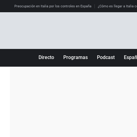
Preocupación en Italia por los controles en España
¿Cómo es llegar a Italia c
Directo
Programas
Podcast
Espa
Más de uno
Los Perseguidos
Andalucía
Por fin
Malas decisiones
Aragón
Julia en la onda
Expedientes del más allá
Baleares
La brújula
El viaje del Guernica
Cantabria
Radioestadio
Invisibles
Cataluña
Radioestadio noche
Prohibido morirse
Comunidad de M
El colegio invisible
Esto no ha pasado
Comunitat Vale