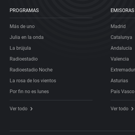
PROGRAMAS
EMISORAS
Más de uno
Madrid
Julia en la onda
Catalunya
La brújula
Andalucía
Radioestadio
Valencia
Radioestadio Noche
Extremadu
La rosa de los vientos
Asturias
Por fin no es lunes
País Vasco
Ver todo
Ver todo