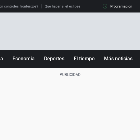
on controles fronterizos?
Qué hacer si el eclipse me pilla conduciendo
Programación
Qué tiempo 
ña
Economía
Deportes
El tiempo
Más noticias
Fútbol
Sociedad
Baloncesto
Mundo
Tenis
Salud
Motor
Cultura
Ciencia y Tecnología
adrid
Gastronomía
nciana
Medio ambiente