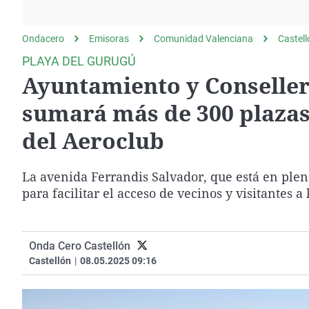
La rosa de los vientos
Caso
Extremadura
Gente viajera
Retornados
Galicia
Ondacero
Emisoras
Comunidad Valenciana
Castel
Como el perro y el
Equipo de investigación
La Rioja
PLAYA DEL GURUGÚ
gato
Ayuntamiento y Conseller
Operación Viuda
Navarra
Negra
País Vasco
sumará más de 300 plazas 
del Aeroclub
La avenida Ferrandis Salvador, que está en ple
para facilitar el acceso de vecinos y visitantes a 
Onda Cero Castellón
Castellón
|
08.05.2025 09:16