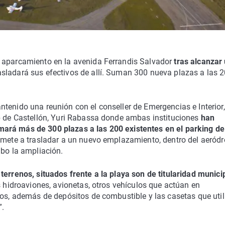
 aparcamiento en la avenida Ferrandis Salvador
tras alcanzar
asladará sus efectivos de allí. Suman 300 nueva plazas a las 
tenido una reunión con el conseller de Emergencias e Interior
ub de Castellón, Yuri Rabassa donde ambas instituciones
han
ará más de 300 plazas a las 200 existentes en el parking de
romete a trasladar a un nuevo emplazamiento, dentro del aeród
abo la ampliación.
 terrenos, situados frente a la playa son de titularidad municip
s hidroaviones, avionetas, otros vehículos que actúan en
ios, además de depósitos de combustible y las casetas que uti
”.