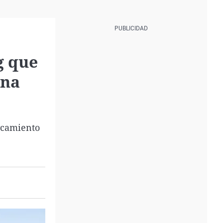
g que
ona
rcamiento