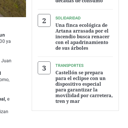
décadas de consumo
SOLIDARIDAD
Una finca ecológica de
Artana arrasada por el
 un
incendio busca renacer
200 ya
con el apadrinamiento
de sus árboles
, Juan
TRANSPORTES
Castellón se prepara
l
para el eclipse con un
romo,
dispositivo especial
para garantizar la
movilidad por carretera,
al,
e
tren y mar
lizan