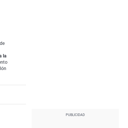
 de
a la
ento
llón