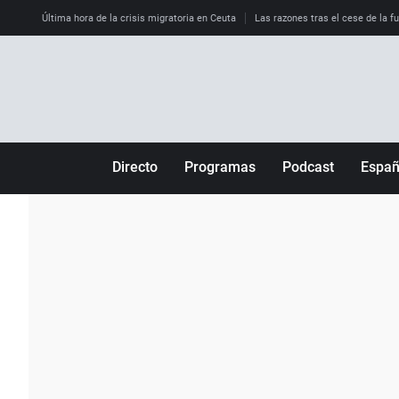
Última hora de la crisis migratoria en Ceuta
Las razones tras el cese de la f
Directo
Programas
Podcast
Espa
Más de uno
Los Perseguidos
Andalucía
Por fin
Malas decisiones
Aragón
Julia en la onda
Expedientes del más allá
Baleares
La brújula
El viaje del Guernica
Cantabria
Radioestadio
Invisibles
Cataluña
Radioestadio noche
Prohibido morirse
Comunidad de M
El colegio invisible
Esto no ha pasado
Comunitat Vale