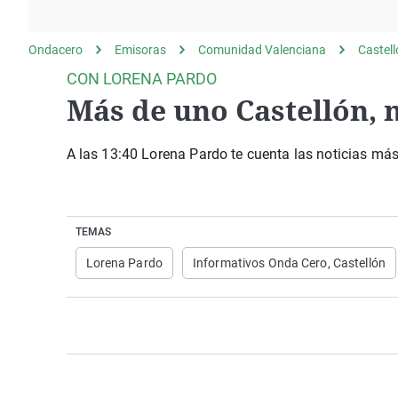
La rosa de los vientos
Caso
Extremadura
Gente viajera
Retornados
Galicia
Ondacero
Emisoras
Comunidad Valenciana
Castel
Como el perro y el
Equipo de investigación
La Rioja
CON LORENA PARDO
gato
Más de uno Castellón, n
Operación Viuda
Navarra
Negra
País Vasco
A las 13:40 Lorena Pardo te cuenta las noticias má
TEMAS
Lorena Pardo
Informativos Onda Cero, Castellón