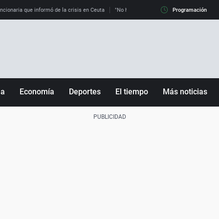
uncionaria que informó de la crisis en Ceuta
"No hay mafias, que no nos engañen": exper
Programación
ña
Economía
Deportes
El tiempo
Más noticias
Fútbol
Sociedad
Baloncesto
Mundo
Tenis
Salud
Motor
Cultura
Ciencia y Tecnología
adrid
Gastronomía
nciana
Medio ambiente