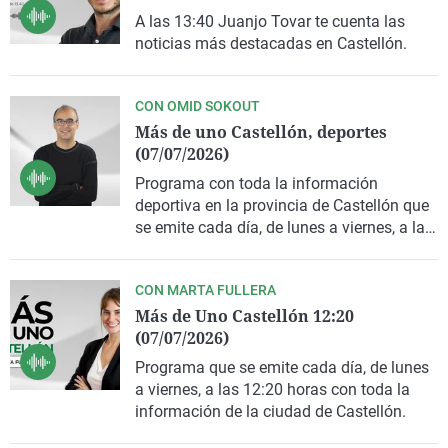
La rosa de los vientos
Caso
Extremadura
Virales
A las 13:40 Juanjo Tovar te cuenta las
noticias más destacadas en Castellón.
Gente viajera
Retornados
Galicia
Televisión
Como el perro y el gat
Equipo de investigaci
La Rioja
Elecciones
CON OMID SOKOUT
Operación Viuda Negr
Navarra
Más de uno Castellón, deportes
(07/07/2026)
País Vasco
Programa con toda la información
deportiva en la provincia de Castellón que
se emite cada día, de lunes a viernes, a las
13:20 horas.
CON MARTA FULLERA
Más de Uno Castellón 12:20
(07/07/2026)
Programa que se emite cada día, de lunes
a viernes, a las 12:20 horas con toda la
información de la ciudad de Castellón.