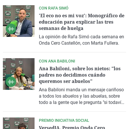
CON RAFA SIMÓ
'El eco no es mi voz': Monográfico de
educación para explicar las tres
semanas de huelga
La opinión de Rafa Simó cada semana en
Onda Cero Castellón, con Marta Fullera.
CON ANA BABILONI
Ana Babiloni, sobre los nietos: "los
padres no decidimos cuándo
queremos ser abuelos"
Ana Babiloni manda un mensaje cariñoso
a todos los abuelos y las abuelas, sobre
todo a la gente que le pregunta "si todavía
no la han hecho abuela". La mejor manera
de comenzar la semana en Más de Uno
PREMIO INICIATIVA SOCIAL
Castellón.
VersedIA, Premio Onda Cero