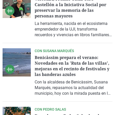
Castellón a la Iniciativa Social por
preservar la memoria de las
personas mayores
La herramienta, nacida en el ecosistema
emprendedor de la UJI, transforma
recuerdos y vivencias en libros familiares,
combatiendo la soledad y demostrando el
lado más humano de la inteligencia
CON SUSANA MARQUÉS
artificial. Ignasi Tormo nos explica con
Benicàssim prepara el verano:
detalle el proyecto premiado.
Novedades en la 'Ruta de las villas',
mejoras en el recinto de festivales y
las banderas azules
Con la alcaldesa de Benicàssim, Susana
Marqués, repasamos la actualidad del
municipio, hoy con la mirada puesta en la
puesta a punto del municipio para el
verano.
CON PEDRO SALAS