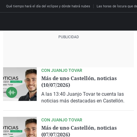
Qué tiempo hará el día del eclipse y dónde habrá nubes
Las horas de locura que dec
Directo
Programas
Podcast
Más de uno
Los Perseguidos
Andalucía
Fútbol
Sociedad
CON JUANJO TOVAR
España
Más de uno Castellón, noticias
Por fin
Malas decisiones
Aragón
Baloncesto
Mundo
(10/07/2026)
Economía
Julia en la onda
Expedientes del más a
Baleares
Tenis
Salud
A las 13:40 Juanjo Tovar te cuenta las
Deportes
La brújula
El viaje del Guernica
Cantabria
Motor
Cultura
noticias más destacadas en Castellón.
El tiempo
Radioestadio
Invisibles
Cataluña
Ciencia y Tecnología
Más noticias
CON JUANJO TOVAR
Radioestadio noche
Prohibido morirse
Comunidad de Madrid
Gastronomía
Más de uno Castellón, noticias
El colegio invisible
Esto no ha pasado
Comunitat Valenciana
Medio ambiente
(07/07/2026)