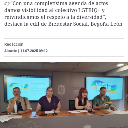
👉"Con una completísima agenda de actos
La rosa de los vientos
Caso
Extremadura
Virales
damos visibilidad al colectivo LGTBIQ+ y
Gente viajera
Retornados
Galicia
Televisión
reivindicamos el respeto a la diversidad”,
destaca la edil de Bienestar Social, Begoña León
Como el perro y el gat
Equipo de investigaci
La Rioja
Elecciones
Operación Viuda Negr
Navarra
Redacción
País Vasco
Alicante
|
11.07.2025 09:12