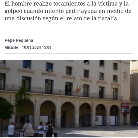
El hombre realizo tocamientos a la víctima y la
La rosa de los vientos
Caso
Extremadura
Virales
golpeó cuando intentó pedir ayuda en medio de
Gente viajera
Retornados
Galicia
Televisión
una discusión según el relato de la fiscalía
Como el perro y el gat
Equipo de investigaci
La Rioja
Elecciones
Operación Viuda Negr
Navarra
Pepe Requena
Alicante
|
10.01.2024 15:08
País Vasco