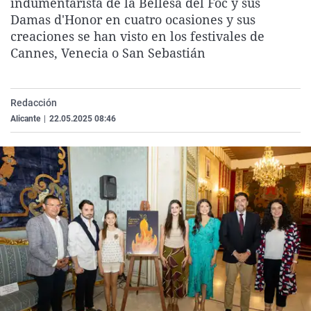
indumentarista de la Bellesa del Foc y sus
La rosa de los vientos
Caso
Extremadura
Virales
Damas d'Honor en cuatro ocasiones y sus
creaciones se han visto en los festivales de
Gente viajera
Retornados
Galicia
Televisión
Cannes, Venecia o San Sebastián
Como el perro y el gat
Equipo de investigaci
La Rioja
Elecciones
Operación Viuda Negr
Navarra
Redacción
País Vasco
Alicante
|
22.05.2025 08:46