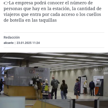
👉La empresa podrá conocer el número de
La rosa de los vientos
Caso
Extremadura
Virales
personas que hay en la estación, la cantidad de
Gente viajera
Retornados
Galicia
Televisión
viajeros que entra por cada acceso o los cuellos
de botella en las taquillas
Como el perro y el gat
Equipo de investigaci
La Rioja
Elecciones
Operación Viuda Negr
Navarra
Redacción
País Vasco
alicante
|
23.01.2025 11:24