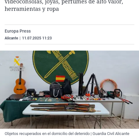
videoconsolas, joyas, perfumes de alto valor,
La rosa de los vientos
Caso
Extremadura
Virales
herramientas y ropa
Gente viajera
Retornados
Galicia
Televisión
Como el perro y el gat
Equipo de investigaci
La Rioja
Elecciones
Europa Press
Operación Viuda Negr
Navarra
Alicante
|
11.07.2025 11:23
País Vasco
Objetos recuperados en el domicilio del detenido | Guardia Civil Alicante