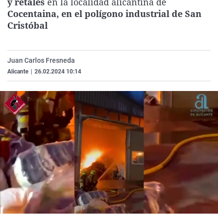
y retales
en la localidad alicantina de
La rosa de los vientos
Caso
Extremadura
Virales
Cocentaina, en el polígono industrial de San
Cristóbal
Gente viajera
Retornados
Galicia
Televisión
Como el perro y el gat
Equipo de investigaci
La Rioja
Elecciones
Operación Viuda Negr
Navarra
Juan Carlos Fresneda
Alicante
|
26.02.2024 10:14
País Vasco