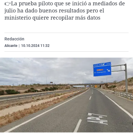
👉La prueba piloto que se inició a mediados de
La rosa de los vientos
Caso
Extremadura
Virales
julio ha dado buenos resultados pero el
Gente viajera
Retornados
Galicia
Televisión
ministerio quiere recopilar más datos
Como el perro y el gat
Equipo de investigaci
La Rioja
Elecciones
Operación Viuda Negr
Navarra
Redacción
Alicante
|
10.10.2024 11:32
País Vasco