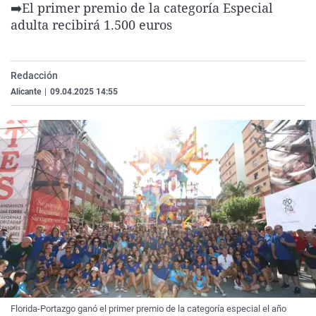
➡️El primer premio de la categoría Especial
La rosa de los vientos
Caso
Extremadura
Virales
adulta recibirá 1.500 euros
Gente viajera
Retornados
Galicia
Televisión
Como el perro y el gat
Equipo de investigaci
La Rioja
Elecciones
Redacción
Operación Viuda Negr
Navarra
Alicante
|
09.04.2025 14:55
País Vasco
Florida-Portazgo ganó el primer premio de la categoría especial el año