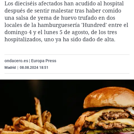
Los dieciséis afectados han acudido al hospital
La rosa de los vientos
Caso
Extremadura
Virales
después de sentir malestar tras haber comido
Gente viajera
Retornados
Galicia
Televisión
una salsa de yema de huevo trufado en dos
locales de la hamburguesería 'Hundred' entre el
Como el perro y el gat
Equipo de investigaci
La Rioja
Elecciones
domingo 4 y el lunes 5 de agosto, de los tres
Operación Viuda Negr
Navarra
hospitalizados, uno ya ha sido dado de alta.
País Vasco
ondacero.es | Europa Press
Madrid
|
08.08.2024 18:51